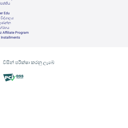
ිපත්තිය
er Edu
ව විද්යාලය
කුණන්න
ංග්රහය
z Affiliate Program
 Installments
විසින් පරීක්ෂා කරනු ලැබේ