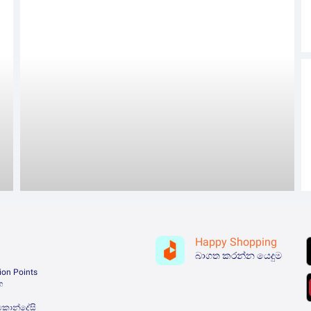
Happy Shopping
බාගත කරන්න යෙදුම
ion Points
ග
කොන්දේසි