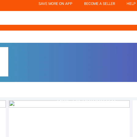
SAVE MORE ON APP
BECOME A SELLER
HELP
Nike Air Jordan 5 Retro 'Georgetown' sneakers.