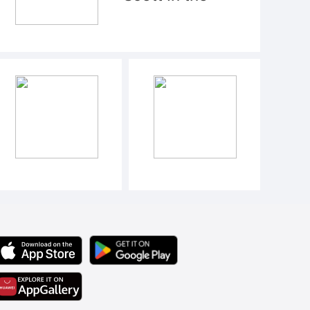
'Velvet Brown'
or 'Dark
Mocha'
colorway