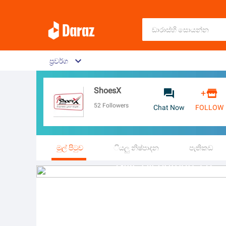
ප‍්‍රවර්ග
ShoesX


+
52
Followers
Chat Now
FOLLOW
මුල් පිටුව
ියලු නිෂ්පාදන
පැතිකඩ
Nike Air Jordan 4 Retro SE "Paris Olympics Wet Cement