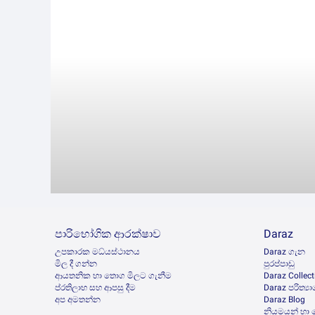
පාරිභෝගික ආරක්ෂාව
Daraz
උපකාරක මධ්යස්ථානය
Daraz ගැන
මිල දී ගන්න
පුරප්පාඩු
ආයතනික හා තොග මිලට ගැනීම
Daraz Collect
ප්රතිලාභ සහ ආපසු දීම
Daraz පරිත්‍යා
අප අමතන්න
Daraz Blog
නියමයන් හා 