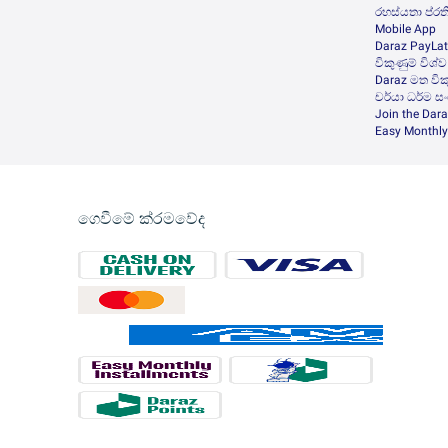
රහස්යතා ප්රත
Mobile App
Daraz PayLat
විකුණුම් විශ්
Daraz මත වි
චර්යා ධර්ම ස
Join the Dara
Easy Monthly
ගෙවීමේ ක්රමවේද